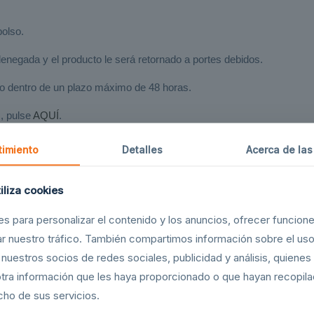
olso.
enegada y el producto le será retornado a portes debidos.
ico dentro de un plazo máximo de 48 horas.
,
pulse
AQUÍ
.
ridos con envío gratuito, el reembolso íntegro solo se aplicará si el 
imiento
Detalles
Acerca de las
ctamente, se descontarán del importe a reembolsar los gastos adminis
s utilizados para el transporte.
tiliza cookies
es para personalizar el contenido y los anuncios, ofrecer funcion
zar nuestro tráfico. También compartimos información sobre el us
n nuestros socios de redes sociales, publicidad y análisis, quiene
tra información que les haya proporcionado o que hayan recopilad
ho de sus servicios.