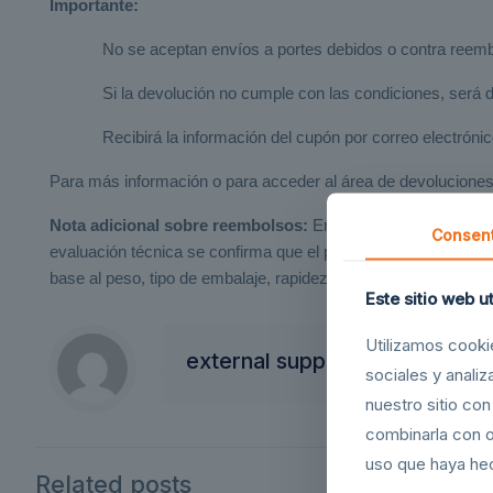
Importante:
No se aceptan envíos a portes debidos o contra reemb
Si la devolución no cumple con las condiciones, será d
Recibirá la información del cupón por correo electrón
Para más información o para acceder al área de devoluciones
Nota adicional sobre reembolsos:
En caso de productos adqui
Consent
evaluación técnica se confirma que el producto funciona corre
base al peso, tipo de embalaje, rapidez del servicio y materiale
Este sitio web u
Utilizamos cooki
external support
sociales y anali
nuestro sitio co
combinarla con o
uso que haya hec
Related posts