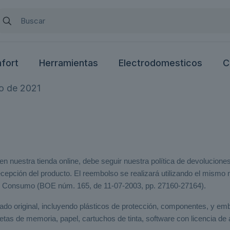
nfort
Herramientas
Electrodomesticos
C
o de 2021
n nuestra tienda online, debe seguir nuestra política de devolucione
 recepción del producto. El reembolso se realizará utilizando el mis
 de Consumo (BOE núm. 165, de 11-07-2003, pp. 27160-27164).
tado original, incluyendo plásticos de protección, componentes, y emb
s de memoria, papel, cartuchos de tinta, software con licencia de a