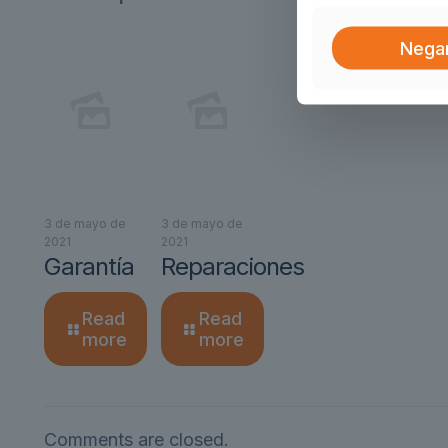
Nega
3 de mayo de
3 de mayo de
2021
2021
Garantía
Reparaciones
Read
Read
more
more
Comments are closed.