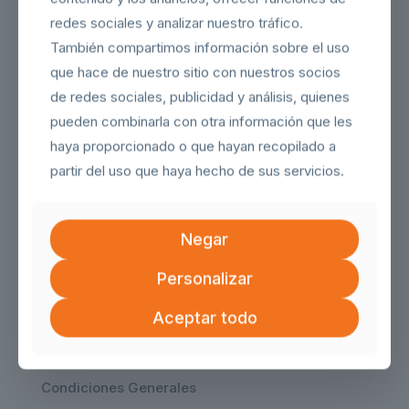
redes sociales y analizar nuestro tráfico.
También compartimos información sobre el uso
que hace de nuestro sitio con nuestros socios
de redes sociales, publicidad y análisis, quienes
Productos
pueden combinarla con otra información que les
Electrodomesticos
haya proporcionado o que hayan recopilado a
partir del uso que haya hecho de sus servicios.
Herramientas
Paquetes personalizados
Negar
Salud y Confort
Personalizar
Nuestra empresa
Aceptar todo
Quienes somos
Condiciones Generales