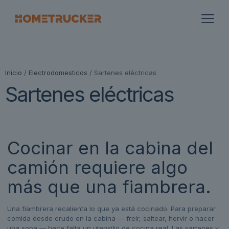
Inicio
/
Electrodomesticos
/ Sartenes eléctricas
Sartenes eléctricas
Cocinar en la cabina del
camión requiere algo
más que una fiambrera.
Una fiambrera recalienta lo que ya está cocinado. Para preparar
comida desde crudo en la cabina — freír, saltear, hervir o hacer
una sopa — hace falta un utensilio de cocina real. Las sartenes y