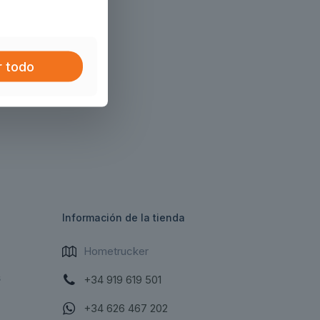
r todo
Información de la tienda
Hometrucker
s
+34 919 619 501
+34 626 467 202