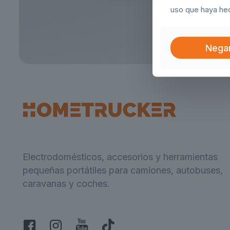
uso que haya hec
Nega
Electrodomésticos, accesorios y herramientas
pequeñas portátiles para camiones, autobuses,
caravanas y coches.