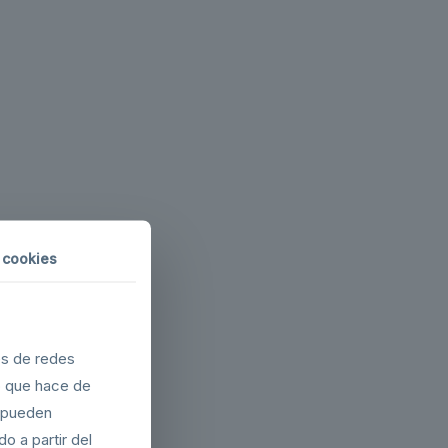
 cookies
es de redes
o que hace de
s pueden
o a partir del