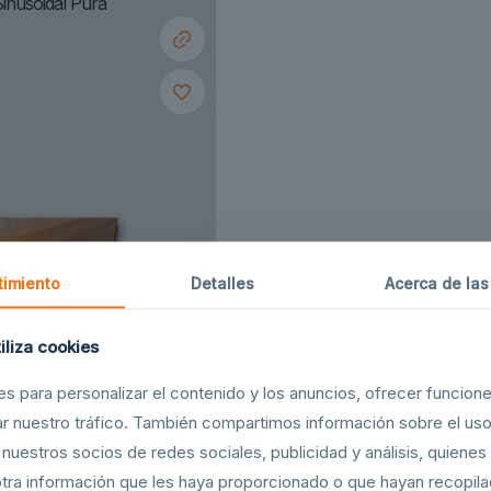
Sinusoidal Pura
imiento
Detalles
Acerca de las
tiliza cookies
es para personalizar el contenido y los anuncios, ofrecer funcion
zar nuestro tráfico. También compartimos información sobre el us
n nuestros socios de redes sociales, publicidad y análisis, quiene
tra información que les haya proporcionado o que hayan recopilad