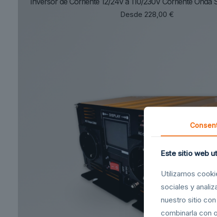
Inversor de Corriente 12/24v a 110/230V Corriente Onda 
Desde
228,00
€
Consent
Este sitio web u
Utilizamos cooki
sociales y anali
nuestro sitio co
combinarla con o